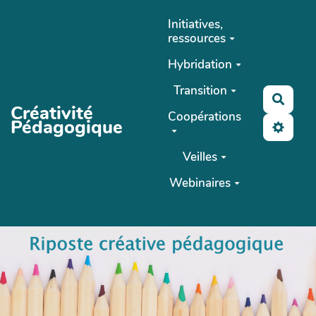
Aller au contenu principal
Initiatives,
ressources
Hybridation
Transition
Reche
Créativité
Coopérations
Pédagogique
Veilles
Webinaires