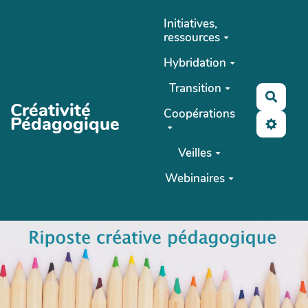
Aller au contenu principal
Initiatives,
ressources
Hybridation
Transition
Reche
Créativité
Coopérations
Pédagogique
Veilles
Webinaires