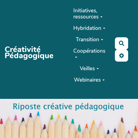
Aller au contenu principal
Initiatives,
ressources
Hybridation
Transition
Reche
Créativité
Coopérations
Pédagogique
Veilles
Webinaires