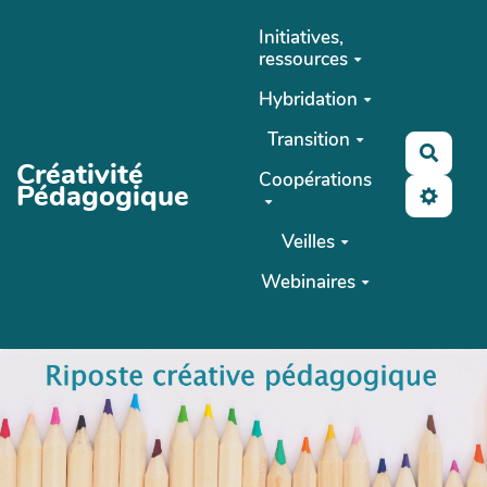
Aller au contenu principal
Initiatives,
ressources
Hybridation
Transition
Reche
Créativité
Coopérations
Pédagogique
Veilles
Webinaires