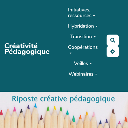
Aller au contenu principal
Initiatives,
ressources
Hybridation
Transition
Reche
Créativité
Coopérations
Pédagogique
Veilles
Webinaires