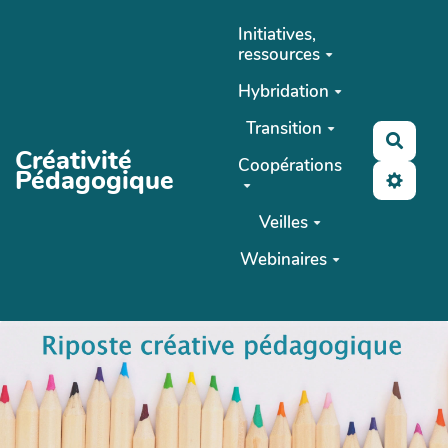
Aller au contenu principal
Initiatives,
ressources
Hybridation
Transition
Reche
Créativité
Coopérations
Pédagogique
Veilles
Webinaires