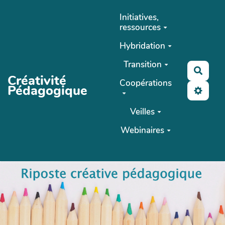
Aller au contenu principal
Initiatives,
ressources
Hybridation
Transition
Reche
Créativité
Coopérations
Pédagogique
Veilles
Webinaires