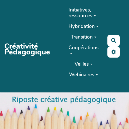
Aller au contenu principal
Initiatives,
ressources
Hybridation
Transition
Reche
Créativité
Coopérations
Pédagogique
Veilles
Webinaires