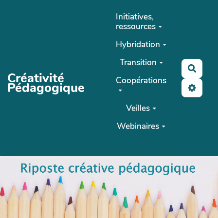
Aller au contenu principal
Initiatives,
ressources
Hybridation
Transition
Reche
Créativité
Coopérations
Pédagogique
Veilles
Webinaires