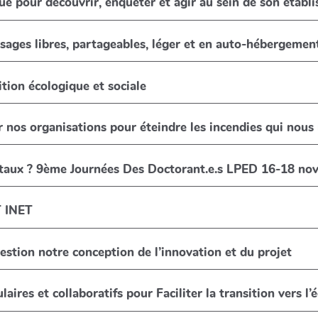
que pour découvrir, enquêter et agir au sein de son établ
ssages libres, partageables, léger et en auto-hébergemen
tion écologique et sociale
 nos organisations pour éteindre les incendies qui nou
taux ? 9ème Journées Des Doctorant.e.s LPED 16-18 nov
T INET
estion notre conception de l’innovation et du projet
aires et collaboratifs pour Faciliter la transition vers l’