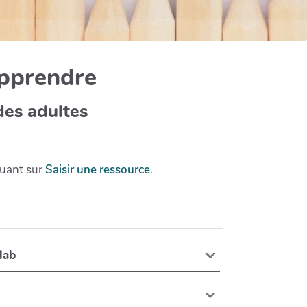
apprendre
des adultes
quant sur
Saisir une ressource
.
owtech lab