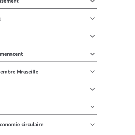
issement
t
s menacent
embre Mraseille
économie circulaire