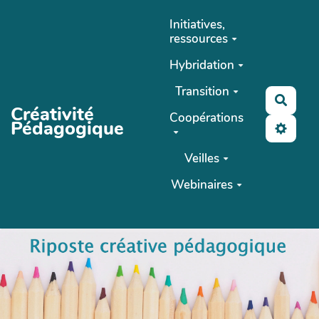
Aller au contenu principal
Initiatives,
ressources
Hybridation
Transition
Reche
Créativité
Coopérations
Pédagogique
Veilles
Webinaires