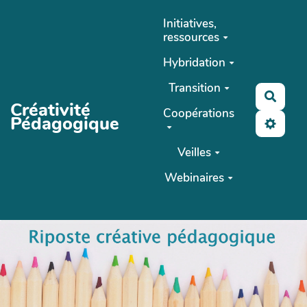
Aller au contenu principal
Initiatives,
ressources
Hybridation
Transition
Reche
Créativité
Coopérations
Pédagogique
Veilles
Webinaires