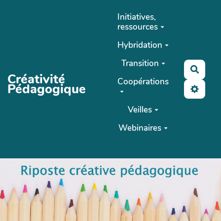
Aller au contenu principal
Initiatives,
ressources
Hybridation
Transition
Reche
Créativité
Coopérations
Pédagogique
Veilles
Webinaires