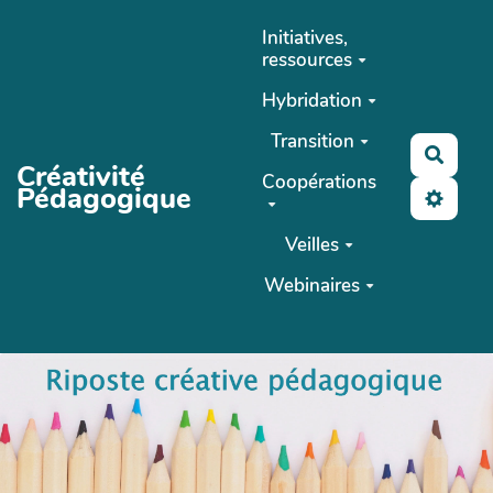
Aller au contenu principal
Initiatives,
ressources
Hybridation
Transition
Reche
Créativité
Coopérations
Pédagogique
Veilles
Webinaires